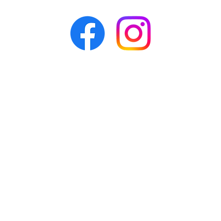
Зв'яжіться з нами
Atleta AS
Svartvassvegen 2
6650 Surnadal
Møre og Romsdal
Norge
post@atleta.no
Telefon:
+
47 93 06 70 72
Organisasjonsnummer:
990224382