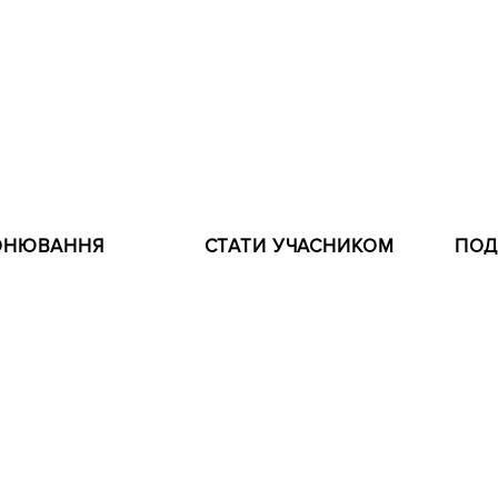
 НАВЧАЛЬНИЙ ЦЕНТР В ЦЕНТРІ С
ОНЮВАННЯ
СТАТИ УЧАСНИКОМ
АНІЯ
Пропозиція навчання
ЧЛЕНСТВО ТА ЦІ