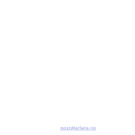
Зв'яжіться
з нами
Atleta AS
П
Svartvassvegen 2
г
6650 Surnadal
П
С
Møre og Romsdal
Norge
Т
post@atleta.no
і