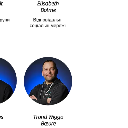
it
Elisabeth
Bolme
групи
Відповідальні
соціальні мережі
s
Trond Wiggo
Bævre