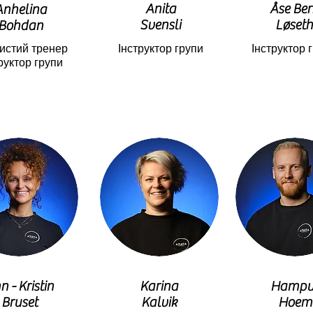
Anita
Åse Ber
Anhelina
Svensli
Løseth
Bohdan
истий тренер
Інструктор групи
Інструктор 
руктор групи
n - Kristin
Karina
Hampu
Bruset
Kalvik
Hoem