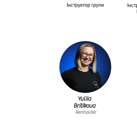
Інструктор групи
Інст
Yuliia
Britikova
Renholder