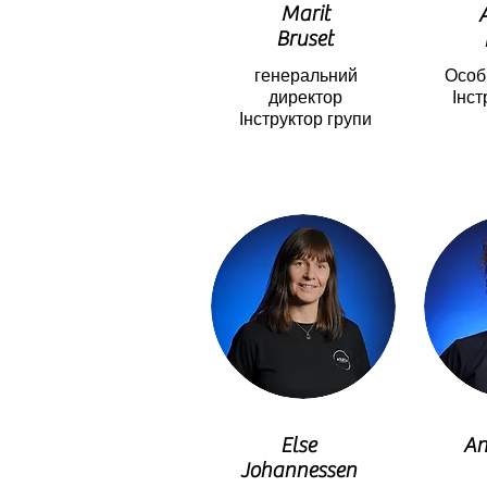
Marit
Bruset
генеральний
Особ
директор
Інст
Інструктор групи
Else
An
Johannessen