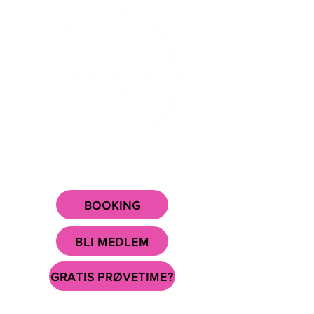
DITT TRENINGSSENTER I
SURNADAL SENTRUM!
BOOKING
BLI MEDLEM
GRATIS PRØVETIME?