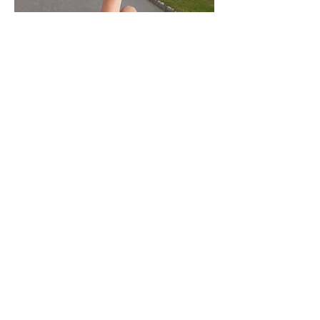
Kontakt oss
Atleta AS
Svartvassvegen 2
6650 Surnadal
Møre og Romsdal
Norge
post@atleta.no
Telefon:
+
47 93 06 70 72
Organisasjonsnummer:
990224382
Åpningstider