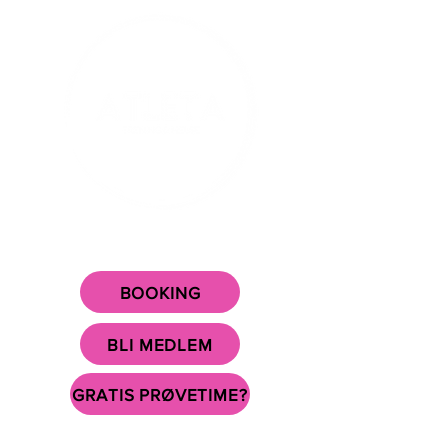
DITT TRENINGSSENTER I
SURNADAL SENTRUM!
BOOKING
BLI MEDLEM
GRATIS PRØVETIME?