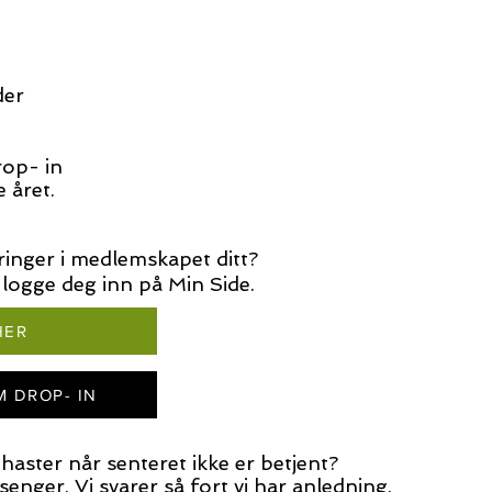
der
rop- in
 året.
inger i medlemskapet ditt?
 logge deg inn på Min Side.
HER
M DROP- IN
aster når senteret ikke er betjent?
enger. Vi svarer så fort vi har anledning.