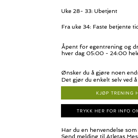
Uke 28- 33: Ubetjent
Fra uke 34: Faste betjente ti
Åpent for egentrening og d
hver dag 05:00 - 24
:00 hele
Ønsker du
å gjøre noen endr
Det gjør du enkelt
selv ved å
KJØP TRENING 
TRYKK HER FOR INFO O
Har du en henvendelse som h
Send melding til Atletas Mess